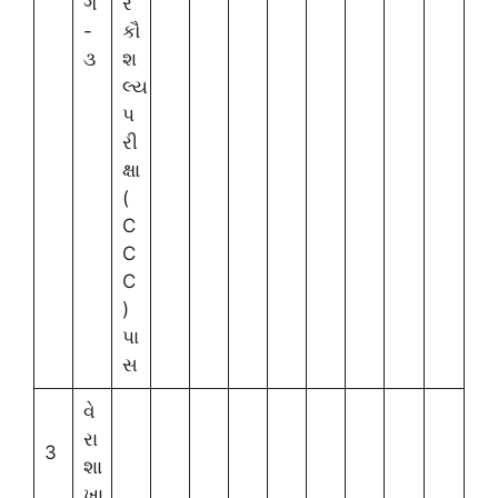
ર્ગ
ર
-
કૌ
૩
શ
લ્ય
પ
રી
ક્ષા
(
C
C
C
)
પા
સ
વે
રા
3
શા
ખા