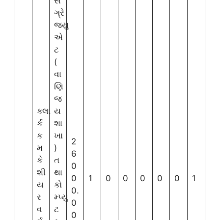
ર્સ
ગ્રે
જ્યુ
એ
ટ
(
વા
ણિ
જ
ક્લા
ય
ર્ક
શા
ક
ખા
2
મ
)
6
કે
ત
0
શી
થા
0
1
0
0
0
0
0
1
ય
કો
0.
ર
મ્પ્યુ
0
વ
ટ
0