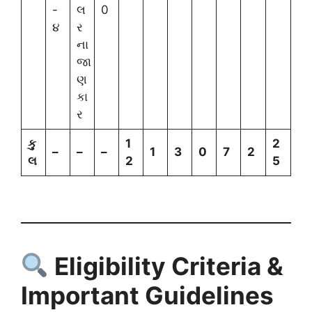
-
લ
0
૪
ર
ના
જા
ણ
કા
ર
કુ
1
2
–
–
–
1
3
0
7
2
લ
2
5
Eligibility Criteria &
Important Guidelines