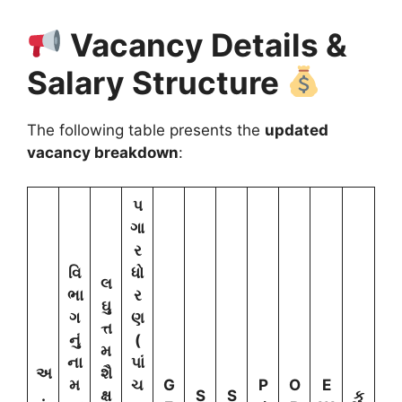
Vacancy Details &
Salary Structure
The following table presents the
updated
vacancy breakdown
:
પ
ગા
ર
વિ
ધો
લ
ભા
ર
ઘુ
ગ
ણ
ત્ત
નું
(
મ
ના
પાં
અ
શૈ
મ
ચ
G
P
O
E
.
ક્ષ
S
S
કુ