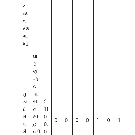
ર
વ્ય
વ
સ્થા
શા
ખા
ધો
ર
ણ
-૧
૦
મુ
પા
કા
સ
2
દ
ત
11
મ,
થા
0
0
0
0
0
1
0
1
વ
ટુ
0.
ર્ગ
વ્હી
0