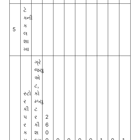
ટે
ક્ની
ક
5
લ
શા
ખા
ગ્રે
જ્યુ
એ
ટ,
સ્ટો
કો
ર
મ્પ્યુ
કી
ટ
પ
ર
2
ર
કૌ
6
ક
શ
0