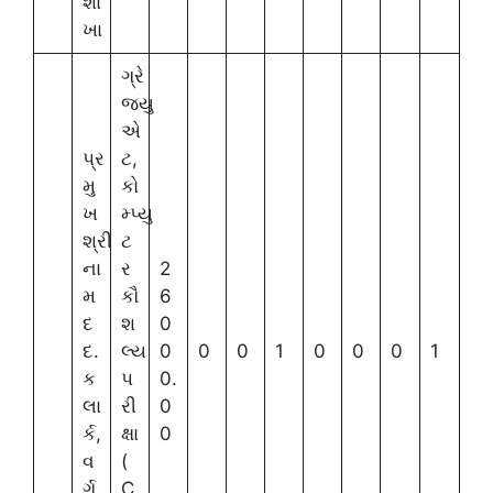
શા
ખા
ગ્રે
જ્યુ
એ
પ્ર
ટ,
મુ
કો
ખ
મ્પ્યુ
શ્રી
ટ
ના
ર
2
મ
કૌ
6
દ
શ
0
દ.
લ્ય
0
0
0
1
0
0
0
1
ક
પ
0.
લા
રી
0
ર્ક,
ક્ષા
0
વ
(
ર્ગ
C