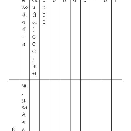
મ
લ્ય
0
0
0
0
0
1
0
1
ક્લા
પ
0.
ર્ક,
રી
0
વ
ક્ષા
0
ર્ગ
(
-
C
૩
C
C
)
પા
સ
પા
.
પુ.
અ
ને
ગ
6
ટ