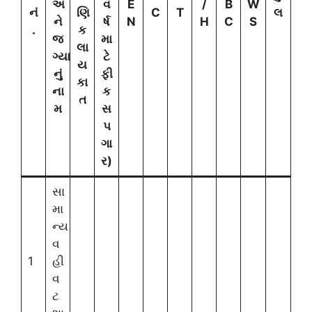
અ
વ
E
/
B
W
નં
ણિ
C
T
લ
ને
ર્ષ
N
H
C
S
.
ક
જ
મા
લા
ગ્યા
ટે
ય
નું
ફી
કા
ના
ક
ત
મ
સ
પ
ગા
ર)
સા
મા
ન્ય
વ
1
હી
વ
ટ