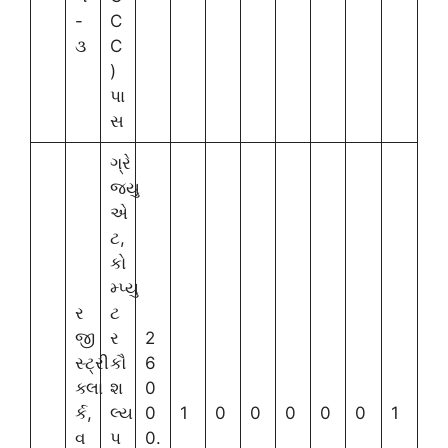
-
C
૩
C
)
પા
સ
ગ્રે
જ્યુ
એ
ટ,
કો
મ્પ્યુ
ર
ટ
જી
ર
2
સ્ટ્રી
કૌ
6
ક્લા
શ
0
ર્ક,
લ્ય
0
1
0
0
0
0
0
1
વ
પ
0.