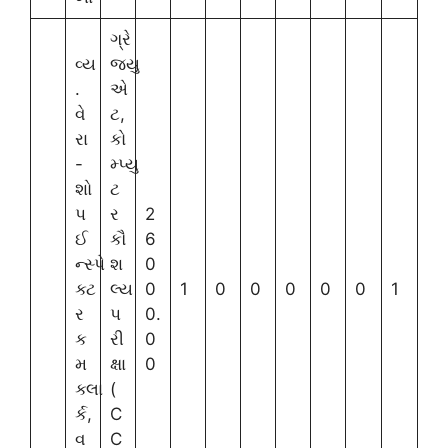
ગ્રે
વ્ય
જ્યુ
.
એ
વે
ટ,
રા
કો
-
મ્પ્યુ
શો
ટ
પ
ર
2
ઈ
કૌ
6
ન્સ્પે
શ
0
ક્ટ
લ્ય
0
1
0
0
0
0
0
1
ર
પ
0.
ક
રી
0
મ
ક્ષા
0
ક્લા
(
ર્ક,
C
વ
C