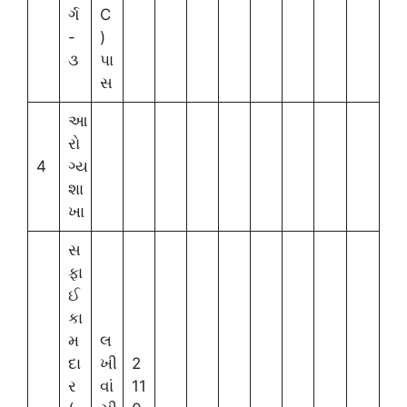
ર્ગ
C
-
)
૩
પા
સ
આ
રો
4
ગ્ય
શા
ખા
સ
ફા
ઈ
કા
મ
લ
દા
ખી
2
ર
વાં
11