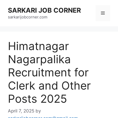
Skip
SARKARI JOB CORNER
to
Menu
content
sarkarijobcorner.com
Himatnagar
Nagarpalika
Recruitment for
Clerk and Other
Posts 2025
April 7, 2025
by