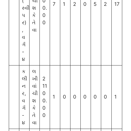
(
ચી
0
7
1
2
0
5
2
17
સ્વી
શ
0.
પ
કે
0
ર)
તે
0
,
વા
વ
ર્ગ
-
૪
ક
લ
લી
ખી
2
ન
વાં
11
ર,
ચી
0
1
0
0
0
0
0
1
વ
શ
0.
ર્ગ
કે
0
-
તે
0
૪
વા