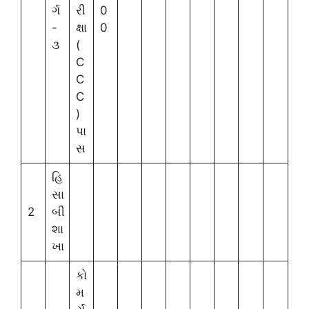
ર્ગ
રી
0
-
ક્ષા
0
૩
(
C
C
C
)
પા
સ
હિ
સા
2
બી
શા
ખા
કો
મ