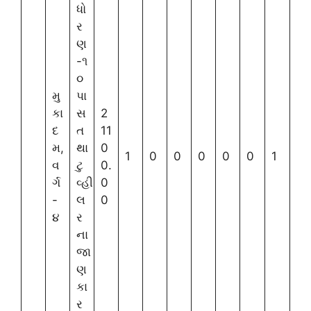
ધો
ર
ણ
-૧
૦
મુ
પા
કા
સ
2
દ
ત
11
મ,
થા
0
1
0
0
0
0
0
1
વ
ટુ
0.
ર્ગ
વ્હી
0
-
લ
0
૪
ર
ના
જા
ણ
કા
ર